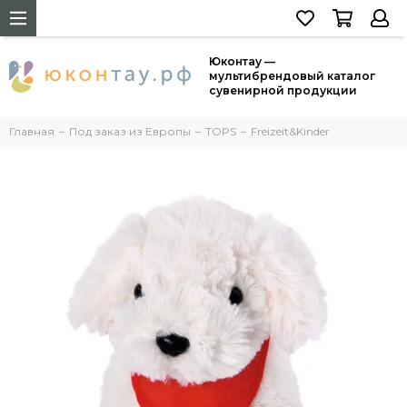
Юконтау —
мультибрендовый каталог
сувенирной продукции
Главная
Под заказ из Европы
TOPS
Freizeit&Kinder