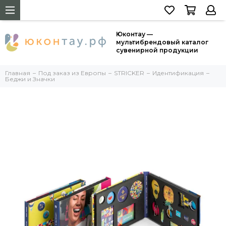
Юконтау —
мультибрендовый каталог
сувенирной продукции
Главная
Под заказ из Европы
STRICKER
Идентификация
Беджи и Значки