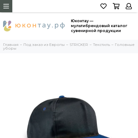
Юконтау —
мультибрендовый каталог
сувенирной продукции
Главная
Под заказ из Европы
STRICKER
Текстиль
Головные
уборы