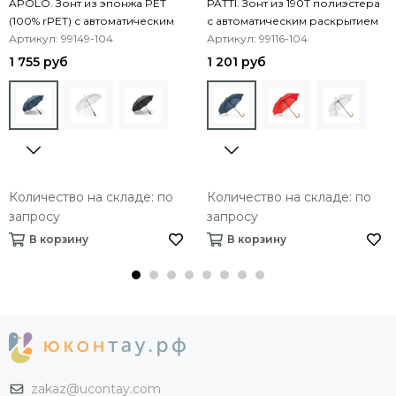
APOLO. Зонт из эпонжа PET
PATTI. Зонт из 190T полиэстера
(100% rPET) с автоматическим
с автоматическим раскрытием
раскрытием
Артикул: 99149-104
Артикул: 99116-104
1 755 руб
1 201 руб
Количество на складе: по
Количество на складе: по
запросу
запросу
В корзину
В корзину
zakaz@ucontay.com