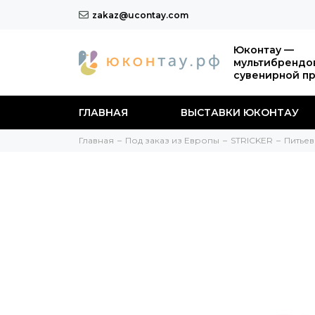
zakaz@ucontay.com
Юконтау —
мультибрендо
сувенирной п
ГЛАВНАЯ
ВЫСТАВКИ ЮКОНТАУ
Главная
Под заказ из Европы
STRICKER
Питьев