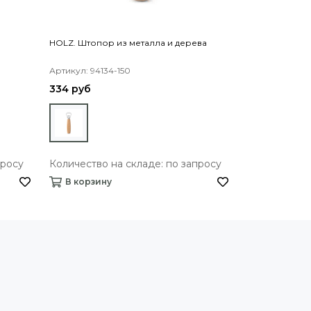
HOLZ. Штопор из металла и дерева
MALBEC. Штоп
Артикул: 94134-150
Артикул: 94117
334 руб
286 руб
просу
Количество на складе: по запросу
Количество 
В корзину
В корзину