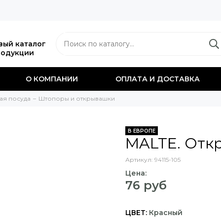
вый каталог
родукции
О КОМПАНИИ
ОПЛАТА И ДОСТАВКА
ая посуда
Штопоры и открывашки
В ЕВРОПЕ
MALTE. Oтк
Артикул:
94115-105
Цена:
76 руб
ЦВЕТ:
Красный