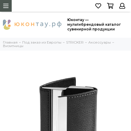
Юконтау —
мультибрендовый каталог
сувенирной продукции
Главная
Под заказ из Европы
STRICKER
Аксессуары
Визитницы