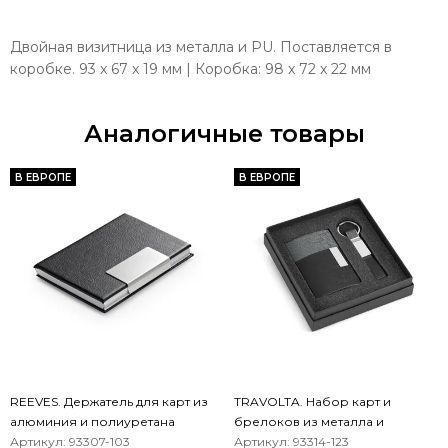
Двойная визитница из металла и PU. Поставляется в
коробке. 93 x 67 x 19 мм | Коробка: 98 x 72 x 22 мм
Аналогичные товары
В ЕВРОПЕ
В ЕВРОПЕ
REEVES. Держатель для карт из
TRAVOLTA. Набор карт и
алюминия и полиуретана
брелоков из металла и
Артикул: 93307-103
полиуретана
Артикул: 93314-123