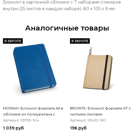
Блокнот в картонной обложке с 7 наборами стикеров
внутри (25 листов в каждом наборе). 80 x 105 x 9 мм
Аналогичные товары
В ЕВРОПЕ
В ЕВРОПЕ
MORIAH. Блокнот формата А5 в
BRONTE. Блокнот формата А7 с
обложке из полиуретана с
чистыми листами
листами в линейку
Артикул: 93799-104
Артикул: 93422-160
1 039 руб
196 руб