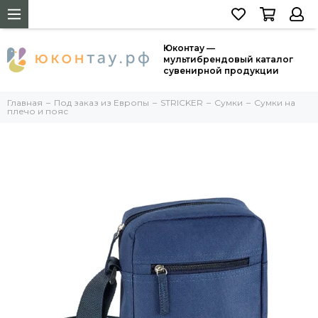
Юконтау —
мультибрендовый каталог
сувенирной продукции
Главная
Под заказ из Европы
STRICKER
Сумки
Сумки на
плечо и пояс