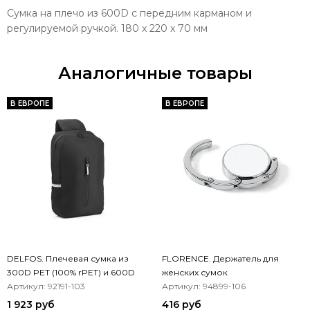
Сумка на плечо из 600D с передним карманом и
регулируемой ручкой. 180 x 220 x 70 мм
Аналогичные товары
В ЕВРОПЕ
В ЕВРОПЕ
DELFOS. Плечевая сумка из
FLORENCE. Держатель для
300D PET (100% rPET) и 600D
женских сумок
PET (100% rPET)
Артикул: 92191-103
Артикул: 94899-106
1 923 руб
416 руб