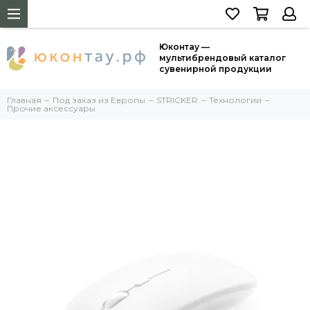
Юконтау —
мультибрендовый каталог
сувенирной продукции
Главная
Под заказ из Европы
STRICKER
Технологии
Прочие аксессуары