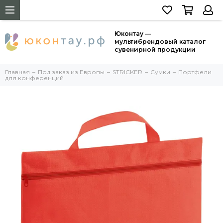
Юконтау —
мультибрендовый каталог
сувенирной продукции
Главная
Под заказ из Европы
STRICKER
Сумки
Портфели
для конференций