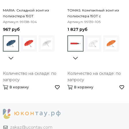
MARIA. Складной зонт из
TOMAS. Компактный зонт из
полиэстера 190T
полиэстера 190T с
Артикул: 99138-104
автоматическим раскрытием
Артикул: 99139-105
967 руб
1 827 руб
Количество на складе: по
Количество на складе: по
запросу
запросу
В корзину
В корзину
zakaz@ucontay.com