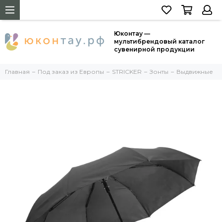
Юконтау —
мультибрендовый каталог
сувенирной продукции
Главная
Под заказ из Европы
STRICKER
Зонты
Выдвижные