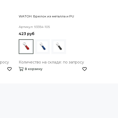
WATOH. Брелок из металла и PU
PORTHOS. Бре
Артикул: 93354-105
Артикул: 93399
423 руб
482 руб
просу
Количество на складе: по запросу
Количество 
В корзину
В корзину