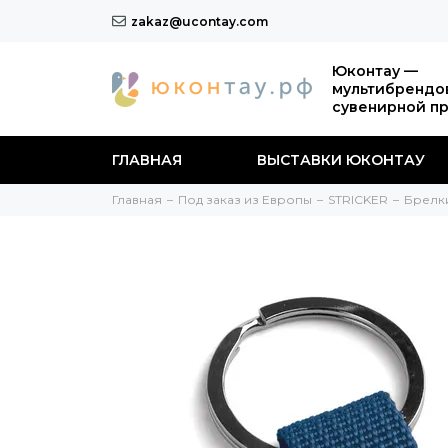
zakaz@ucontay.com
Юконтау —
мультибрендо
сувенирной п
ГЛАВНАЯ
ВЫСТАВКИ ЮКОНТАУ
Главная
Под заказ из Европы
STRICKER
Брелк