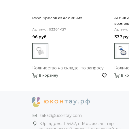
PAW. Брелок из алюминия
ALBRIGH
возмож
Артикул: 93364-127
Артикул
96 руб
337 ру
Количество на складе: по запросу
Количе
В корзину
В к
zakaz@ucontay.com
Юр. адрес: 115432, г. Москва, вн. тер. г.
муниципальный округ Даниловский, ул.