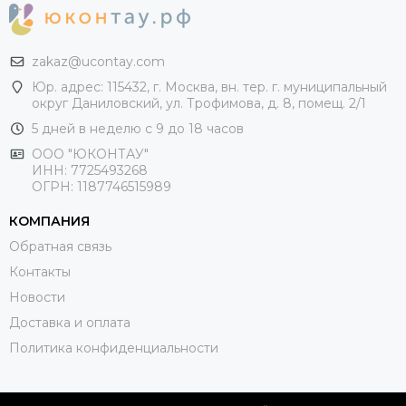
zakaz@ucontay.com
Юр. адрес: 115432, г. Москва, вн. тер. г. муниципальный
округ Даниловский, ул. Трофимова, д. 8, помещ. 2/1
5 дней в неделю с 9 до 18 часов
ООО "ЮКОНТАУ"
ИНН: 7725493268
ОГРН: 1187746515989
КОМПАНИЯ
Обратная связь
Контакты
Новости
Доставка и оплата
Политика конфиденциальности