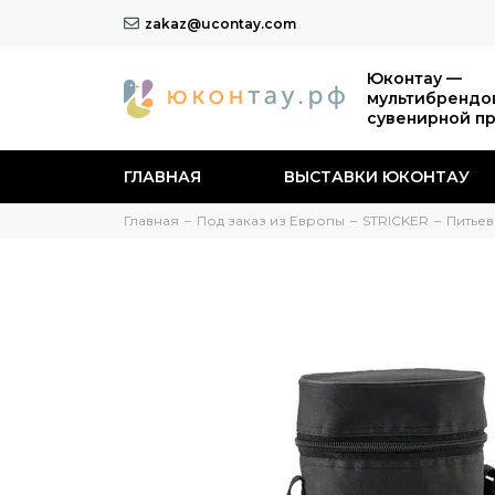
zakaz@ucontay.com
Юконтау —
мультибрендо
сувенирной п
ГЛАВНАЯ
ВЫСТАВКИ ЮКОНТАУ
Главная
Под заказ из Европы
STRICKER
Питьев