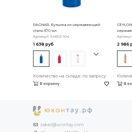
RAGNAR. Бутылка из нержавеющей
CEYLON.
стали 570 мл
нержав
Артикул: 94602-104
Артикул
1 638 руб
2 986 
Количество на складе: по запросу
Количе
В корзину
В к
zakaz@ucontay.com