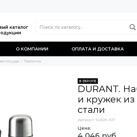
вый каталог
родукции
О КОМПАНИИ
ОПЛАТА И ДОСТАВКА
ая посуда
Термосы
В ЕВРОПЕ
DURANT. На
и кружек и
стали
Артикул:
94609-107
Цена:
4 046 руб