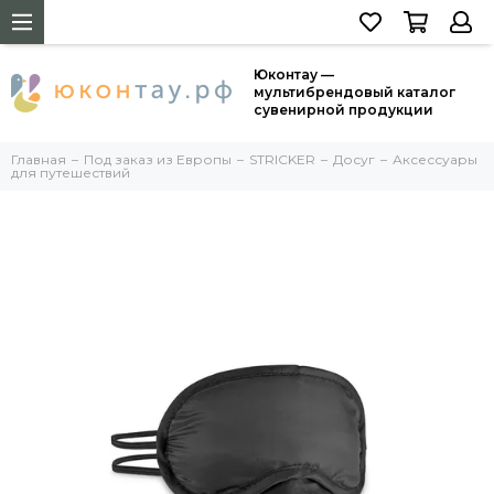
Юконтау —
мультибрендовый каталог
сувенирной продукции
Главная
Под заказ из Европы
STRICKER
Досуг
Аксессуары
для путешествий