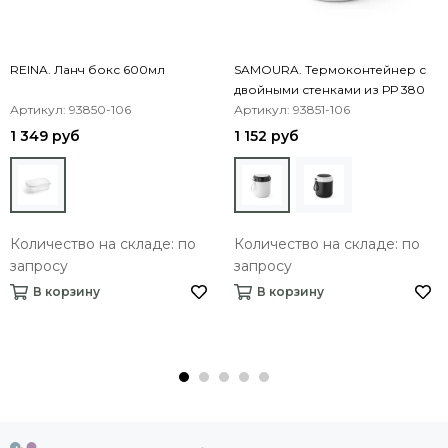
REINA. Ланч бокс 600мл
SAMOURA. Термоконтейнер с
двойными стенками из РР 380
Артикул: 93850-106
мл
Артикул: 93851-106
1 349 руб
1 152 руб
Количество на складе: по
Количество на складе: по
запросу
запросу
В корзину
В корзину