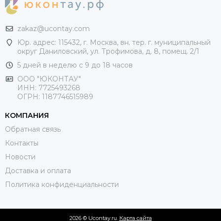
zakaz@ucontay.com
Юр. адрес: 115432, г. Москва, вн. тер. г. муниципальный
округ Даниловский, ул. Трофимова, д. 8, помещ. 2/1
5 дней в неделю с 9 до 18 часов
ООО "ЮКОНТАУ"
ИНН: 7725493268
ОГРН: 1187746515989
КОМПАНИЯ
Обратная связь
Контакты
Новости
Доставка и оплата
Политика конфиденциальности
2026 © Ucontay.ru.
Карта сайта