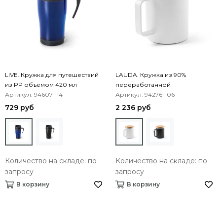
LIVE. Кружка для путешествий
LAUDA. Кружка из 90%
из PP объемом 420 мл
переработанной
Артикул: 94607-114
нержавеющей стали с
Артикул: 94276-106
бамбуковой крышкой 420 mL
729 руб
2 236 руб
Количество на складе: по
Количество на складе: по
запросу
запросу
В корзину
В корзину