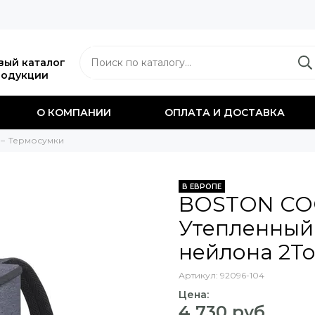
вый каталог
родукции
О КОМПАНИИ
ОПЛАТА И ДОСТАВКА
Термосумки
В ЕВРОПЕ
BOSTON CO
Утепленный
нейлона 2T
Артикул:
92096-104
Цена:
4 730 руб