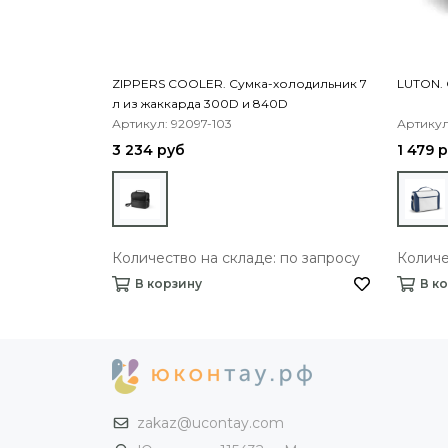
ZIPPERS COOLER. Сумка-холодильник 7
LUTON. 
л из жаккарда 300D и 840D
Артикул: 92097-103
Артикул
3 234 руб
1 479 
Количество на складе: по запросу
Количе
В корзину
В к
zakaz@ucontay.com