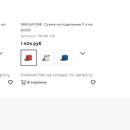
 из
SINGAPORE. Сумка-холодильник 9 л из
REPURPOSE C
600D
холодильник 7
Артикул: 98418-105
Артикул: 9842
1 404 руб
1 269 руб
просу
Количество на складе: по запросу
Количество 
В корзину
В корзину