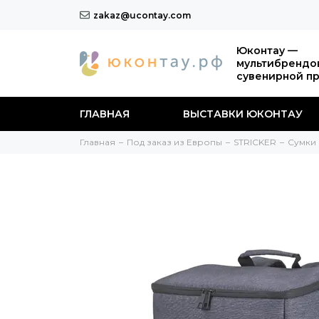
zakaz@ucontay.com
Юконтау —
мультибрендо
сувенирной п
ГЛАВНАЯ
ВЫСТАВКИ ЮКОНТАУ
Главная
Под заказ из Европы
STRICKER
Сумки