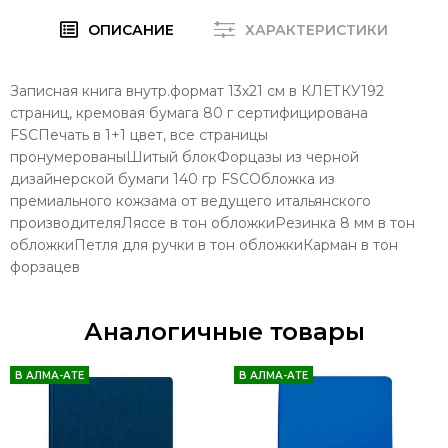
ОПИСАНИЕ
ХАРАКТЕРИСТИКИ
Записная книга внутр.формат 13х21 см в КЛЕТКУ192
страниц, кремовая бумага 80 г сертифицирована
FSCПечать в 1+1 цвет, все страницы
пронумерованыШитый блокФорцазы из черной
дизайнерской бумаги 140 гр FSCОбложка из
премиального кожзама от ведущего итальянского
производителяЛяссе в тон обложкиРезинка 8 мм в тон
обложкиПетля для ручки в тон обложкиКарман в тон
форзацев
Аналогичные товары
В АЛМА-АТЕ
В АЛМА-АТЕ